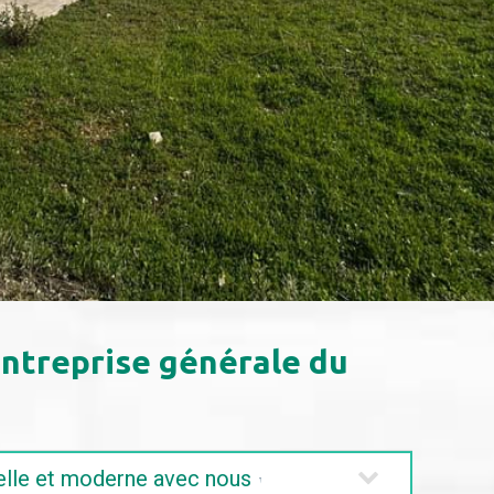
entreprise générale du
u fonctionnelle et moderne avec nous
. Notre expertise e