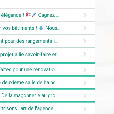
t élégance !
Gagnez de l'espace tout en augment
er vos bâtiments !
Nous avons mis notre expertise 
t pour des rangements intégrés et jouez sur la lumi
ojet allie savoir-faire et esthétique, offrant une 
aites pour une rénovation qui allie style et foncti
 deuxième salle de bains sans compromis sur le conf
De la maçonnerie au gros œuvre, chaque détail est 
îtrisons l'art de l'agencement pour que chaque reco