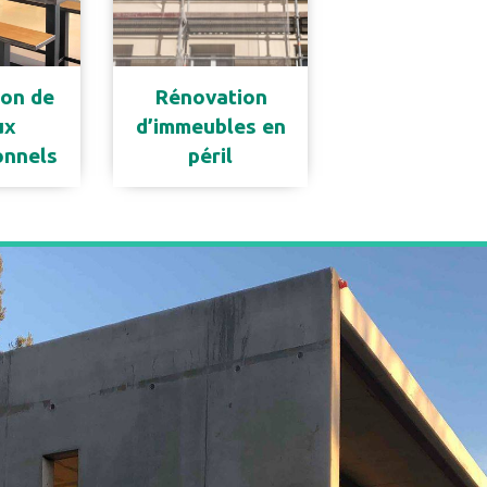
on de
Rénovation
ux
d’immeubles en
onnels
péril