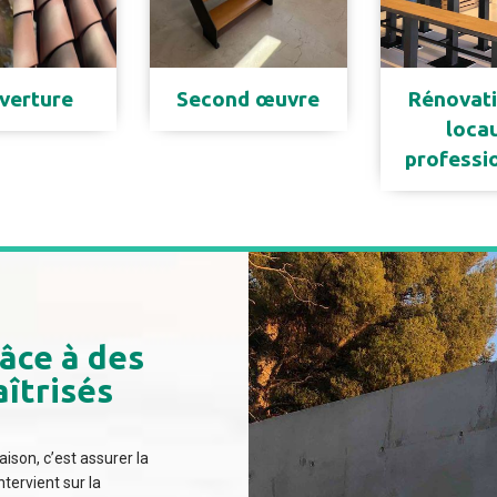
verture
Second œuvre
Rénovati
loca
professi
âce à des
îtrisés
son, c’est assurer la
ntervient sur la