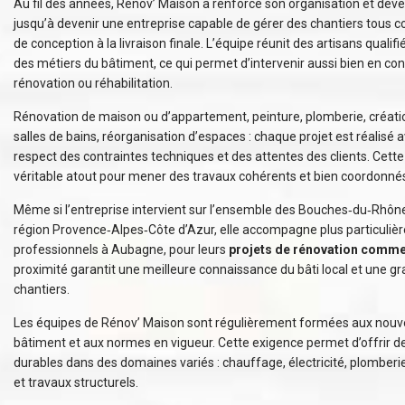
Au fil des années, Rénov’ Maison a renforcé son organisation et dé
jusqu’à devenir une entreprise capable de gérer des chantiers tous co
de conception à la livraison finale. L’équipe réunit des artisans qualif
des métiers du bâtiment, ce qui permet d’intervenir aussi bien en co
rénovation ou réhabilitation.
Rénovation de maison ou d’appartement, peinture, plomberie, créati
salles de bains, réorganisation d’espaces : chaque projet est réalisé
respect des contraintes techniques et des attentes des clients. Cett
véritable atout pour mener des travaux cohérents et bien coordonné
Même si l’entreprise intervient sur l’ensemble des Bouches‑du‑Rhôn
région Provence‑Alpes‑Côte d’Azur, elle accompagne plus particulière
professionnels à Aubagne, pour leurs
projets de rénovation comme
proximité garantit une meilleure connaissance du bâti local et une gra
chantiers.
Les équipes de Rénov’ Maison sont régulièrement formées aux nouve
bâtiment et aux normes en vigueur. Cette exigence permet d’offrir de
durables dans des domaines variés : chauffage, électricité, plomberi
et travaux structurels.