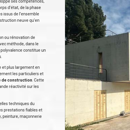
veloppé ses compétences,
rps d’état, de la phase
iés issus de l’ensemble
nstruction neuve qu’en
on ou rénovation de
 avec méthode, dans le
e polyvalence constitue un
s.
e et plus largement en
ment les particuliers et
 de construction
. Cette
nde réactivité sur les
lles techniques du
s prestations fiables et
e, peinture, maçonnerie