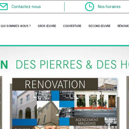
Contactez-nous
Nos horaires
QUI SOMMES-NOUS ?
GROS ŒUVRE
COUVERTURE
SECOND ŒUVRE
RÉNOVA